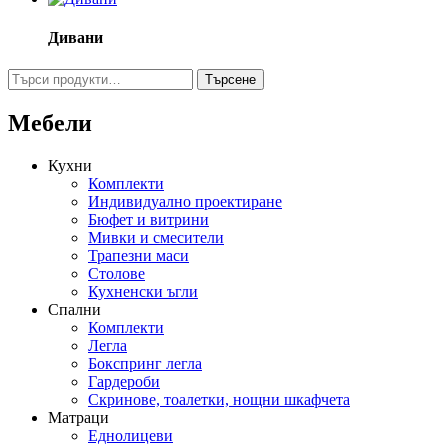
Дивани
Търсене
Търсене
за:
Мебели
Кухни
Комплекти
Индивидуално проектиране
Бюфет и витрини
Мивки и смесители
Трапезни маси
Столове
Кухненски ъгли
Спални
Комплекти
Легла
Бокспринг легла
Гардероби
Скринове, тоалетки, нощни шкафчета
Матраци
Еднолицеви