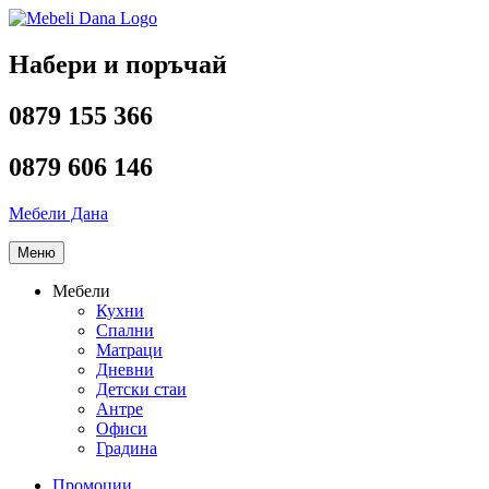
Напред
към
съдържанието
Набери и поръчай
0879 155 366
0879 606 146
Мебели Дана
Меню
Мебели
Кухни
Спални
Матраци
Дневни
Детски стаи
Антре
Офиси
Градина
Промоции