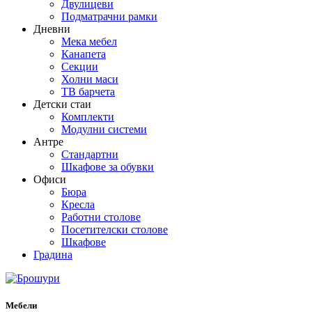
Двулицеви
Подматрачни рамки
Дневни
Мека мебел
Канапета
Секции
Холни маси
ТВ барчета
Детски стаи
Комплекти
Модулни системи
Антре
Стандартни
Шкафове за обувки
Офиси
Бюра
Кресла
Работни столове
Посетителски столове
Шкафове
Градина
Мебели