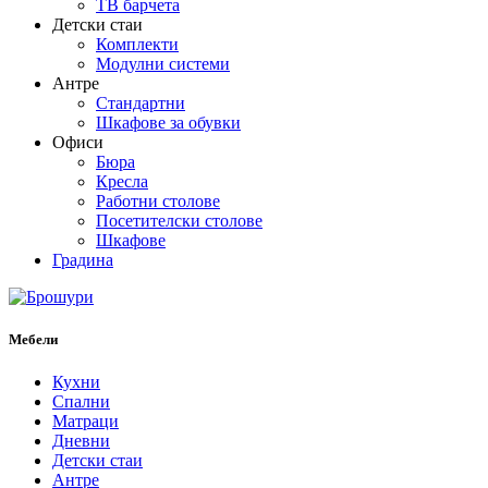
ТВ барчета
Детски стаи
Комплекти
Модулни системи
Антре
Стандартни
Шкафове за обувки
Офиси
Бюра
Кресла
Работни столове
Посетителски столове
Шкафове
Градина
Мебели
Кухни
Спални
Матраци
Дневни
Детски стаи
Антре