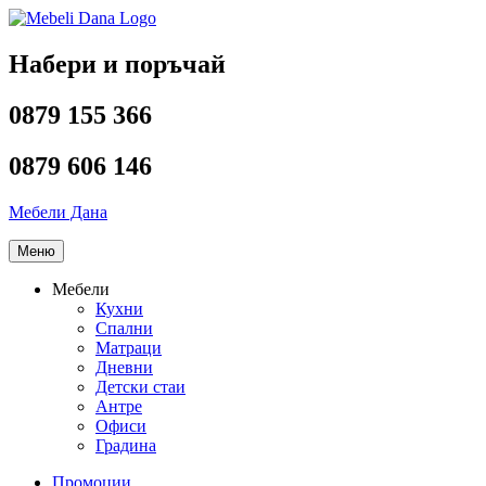
Напред
към
съдържанието
Набери и поръчай
0879 155 366
0879 606 146
Мебели Дана
Меню
Мебели
Кухни
Спални
Матраци
Дневни
Детски стаи
Антре
Офиси
Градина
Промоции