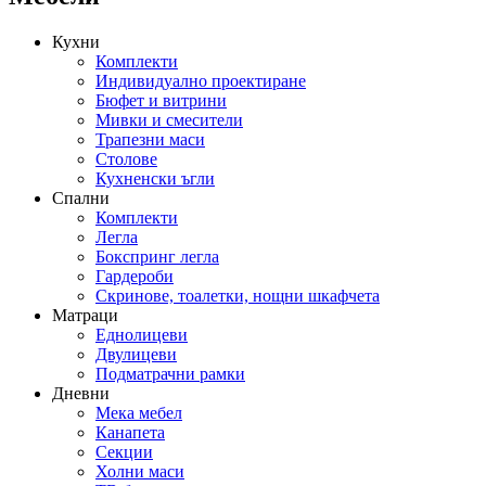
Кухни
Комплекти
Индивидуално проектиране
Бюфет и витрини
Мивки и смесители
Трапезни маси
Столове
Кухненски ъгли
Спални
Комплекти
Легла
Бокспринг легла
Гардероби
Скринове, тоалетки, нощни шкафчета
Матраци
Еднолицеви
Двулицеви
Подматрачни рамки
Дневни
Мека мебел
Канапета
Секции
Холни маси