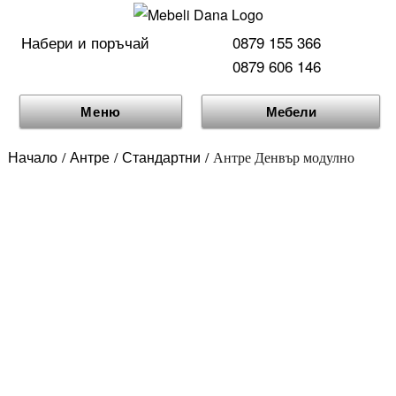
Набери и поръчай
0879 155 366
0879 606 146
Меню
Мебели
Начало
Антре
Стандартни
/
/
/ Антре Денвър модулно