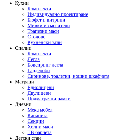
Кухни
Комплекти
Индивидуално проектиране
Бюфет и витрини
Мивки и смесители
Трапезни маси
Столове
Кухненски ъгли
Спални
Комплекти
Легла
Бокспринг легла
Гардероби
Скринове, тоалетки, нощни шкафчета
Матраци
Еднолицеви
Двулицеви
Подматрачни рамки
Дневни
Мека мебел
Канапета
Секции
Холни маси
ТВ барчета
Детски стаи