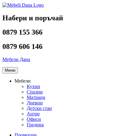
Напред
към
съдържанието
Набери и поръчай
0879 155 366
0879 606 146
Мебели Дана
Меню
Мебели
Кухни
Спални
Матраци
Дневни
Детски стаи
Антре
Офиси
Градина
Промоции