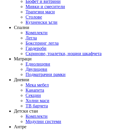
Бюфет и витрини
Мивки и смесители
Трапезни маси
Столове
Кухненски ъгли
Спални
Комплекти
Легла
Бокспринг легла
Гардероби
Скринове, тоалетки, нощни шкафчета
Матраци
Еднолицеви
Двулицеви
Подматрачни рамки
Дневни
Мека мебел
Канапета
Секции
Холни маси
ТВ барчета
Детски стаи
Комплекти
Модулни системи
Антре