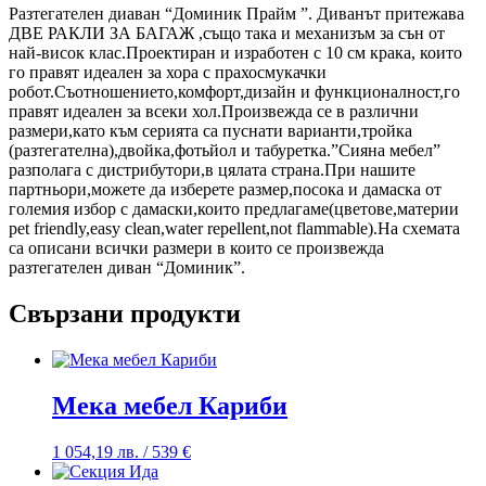
Разтегателен диаван “Доминик Прайм ”. Диванът притежава
ДВЕ РАКЛИ ЗА БАГАЖ ,също така и механизъм за сън от
най-висок клас.Проектиран и изработен с 10 см крака, които
го правят идеален за хора с прахосмукачки
робот.Съотношението,комфорт,дизайн и функционалност,го
правят идеален за всеки хол.Произвежда се в различни
размери,като към серията са пуснати варианти,тройка
(разтегателна),двойка,фотьйол и табуретка.”Сияна мебел”
разполага с дистрибутори,в цялата страна.При нашите
партньори,можете да изберете размер,посока и дамаска от
големия избор с дамаски,които предлагаме(цветове,материи
pet friendly,easy clean,water repellent,not flammable).На схемата
са описани всички размери в които се произвежда
разтегателен диван “Доминик”.
Свързани продукти
Мека мебел Кариби
1 054,19
лв.
/ 539 €