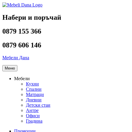
Напред
към
съдържанието
Набери и поръчай
0879 155 366
0879 606 146
Мебели Дана
Меню
Мебели
Кухни
Спални
Матраци
Дневни
Детски стаи
Антре
Офиси
Градина
Промоции