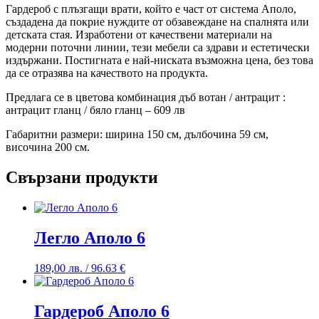
Гардероб с плъзгащи врати, който е част от система Аполо,
създадена да покрие нуждите от обзавеждане на спалнята или
детската стая. Изработени от качествени материали на
модерни поточни линии, тези мебели са здрави и естетически
издържани. Постигната е най-ниската възможна цена, без това
да се отразява на качеството на продукта.
Предлага се в цветова комбинация дъб вотан / антрацит :
антрацит гланц / бяло гланц – 609 лв
Габаритни размери: ширина 150 см, дълбочина 59 см,
височина 200 см.
Свързани продукти
Легло Аполо 6
189,00
лв.
/ 96.63 €
Гардероб Аполо 6