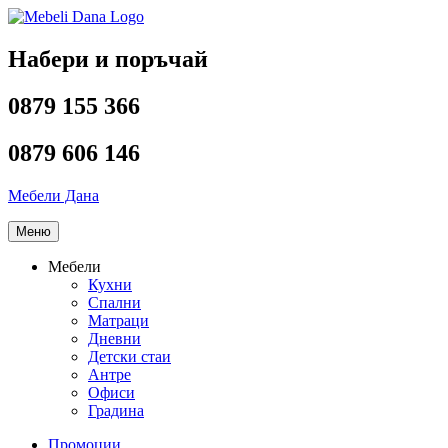
Напред
към
съдържанието
Набери и поръчай
0879 155 366
0879 606 146
Мебели Дана
Меню
Мебели
Кухни
Спални
Матраци
Дневни
Детски стаи
Антре
Офиси
Градина
Промоции