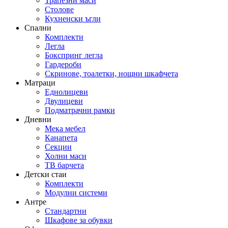
Трапезни маси
Столове
Кухненски ъгли
Спални
Комплекти
Легла
Бокспринг легла
Гардероби
Скринове, тоалетки, нощни шкафчета
Матраци
Еднолицеви
Двулицеви
Подматрачни рамки
Дневни
Мека мебел
Канапета
Секции
Холни маси
ТВ барчета
Детски стаи
Комплекти
Модулни системи
Антре
Стандартни
Шкафове за обувки