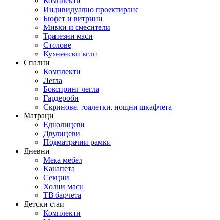
Комплекти
Индивидуално проектиране
Бюфет и витрини
Мивки и смесители
Трапезни маси
Столове
Кухненски ъгли
Спални
Комплекти
Легла
Бокспринг легла
Гардероби
Скринове, тоалетки, нощни шкафчета
Матраци
Еднолицеви
Двулицеви
Подматрачни рамки
Дневни
Мека мебел
Канапета
Секции
Холни маси
ТВ барчета
Детски стаи
Комплекти