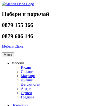
Напред
към
съдържанието
Набери и поръчай
0879 155 366
0879 606 146
Мебели Дана
Меню
Мебели
Кухни
Спални
Матраци
Дневни
Детски стаи
Антре
Офиси
Градина
Промоции