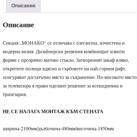
Описание
Описание
Секция „МОНАКО“ се отличава с елегантна, изчистена и
модерна визия. Дизайнерски решения комбинират извити
форми с прозрачно матово стъкло. Затвореният шкаф вляво,
откритите полици вдясно и гърбовете на най-горния рафт,
осигуряват достатъчно място за съхранение. По-високото място
за телевизора я прави иделано решение за всекидневна и
трапезария.
НЕ СЕ НАЛАГА МОНТАЖ КЪМ СТЕНАТА
ширина-2100мм/дълбочина-480мм/височина-1850мм