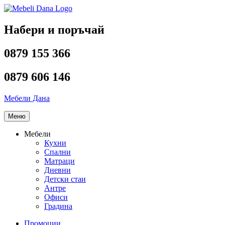
Напред
към
съдържанието
Набери и поръчай
0879 155 366
0879 606 146
Мебели Дана
Меню
Мебели
Кухни
Спални
Матраци
Дневни
Детски стаи
Антре
Офиси
Градина
Промоции