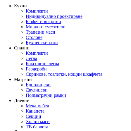
Кухни
Комплекти
Индивидуално проектиране
Бюфет и витрини
Мивки и смесители
Трапезни маси
Столове
Кухненски ъгли
Спални
Комплекти
Легла
Бокспринг легла
Гардероби
Скринове, тоалетки, нощни шкафчета
Матраци
Еднолицеви
Двулицеви
Подматрачни рамки
Дневни
Мека мебел
Канапета
Секции
Холни маси
ТВ барчета