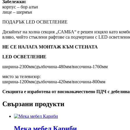
Забележки:
корпус – бор алън
лице – шермън
ПОДАРЪК LED ОСВЕТЛЕНИЕ
Дизайнът на холна секция „САМБА“ е решен изцяло като комби
вляво, чийто стъклени рафтове са подчертани с LED осветлени
НЕ СЕ НАЛАГА МОНТАЖ КЪМ СТЕНАТА
LED ОСВЕТЛЕНИЕ
ширина-2300мм/дълбочина-480мм/височина-1760мм
място за телевизор:
ширина-1200мм/дълбочина-420мм/височина-800мм
Секцията е изработена от висококачествено ПДЧ с дебелина
Свързани продукти
Мека мебел Кариби