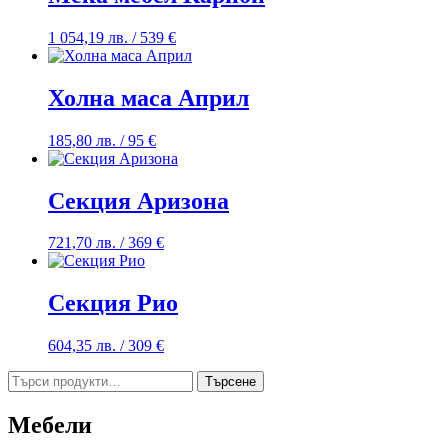
1 054,19
лв.
/ 539 €
Холна маса Април
185,80
лв.
/ 95 €
Секция Аризона
721,70
лв.
/ 369 €
Секция Рио
604,35
лв.
/ 309 €
Търсене
Търсене
за:
Мебели