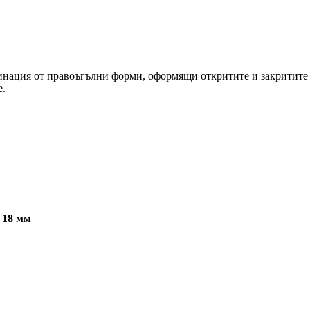
нация от правоъгълни форми, оформящи откритите и закритите п
е.
 18 мм