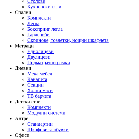
Столове
Кухненски ъгли
Спални
Комплекти
Легла
Бокспринг легла
Гардероби
Скринове, тоалетки, нощни шкафчета
Матраци
Еднолицеви
Двулицеви
Подматрачни рамки
Дневни
Мека мебел
Канапета
Секции
Холни маси
ТВ барчета
Детски стаи
Комплекти
Модулни системи
Антре
Стандартни
Шкафове за обувки
Офиси