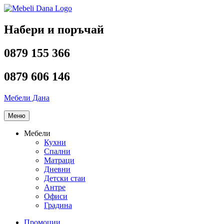
Напред
към
съдържанието
Набери и поръчай
0879 155 366
0879 606 146
Мебели Дана
Меню
Мебели
Кухни
Спални
Матраци
Дневни
Детски стаи
Антре
Офиси
Градина
Промоции