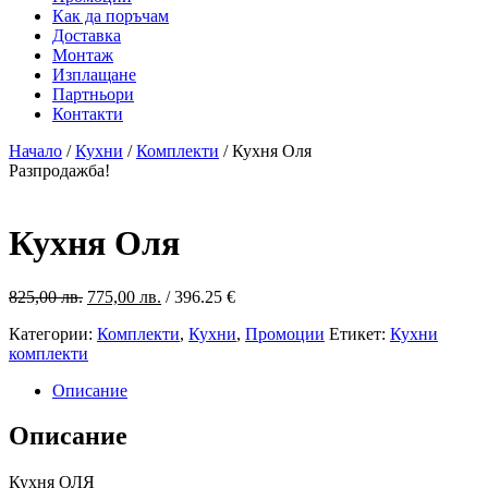
Как да поръчам
Доставка
Монтаж
Изплащане
Партньори
Контакти
Начало
/
Кухни
/
Комплекти
/ Кухня Оля
Разпродажба!
Кухня Оля
Original
Текущата
825,00
лв.
775,00
лв.
/ 396.25 €
price
цена
Категории:
Комплекти
,
Кухни
,
Промоции
Етикет:
Кухни
was:
е:
комплекти
825,00 лв..
775,00 лв..
Описание
Описание
Кухня ОЛЯ