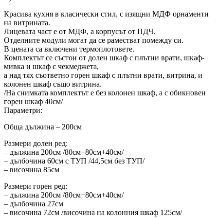
Красива кухня в класически стил, с изящни МДФ орнаменти
на витрината.
Лицевата част е от МДФ, а корпусът от ПДЧ.
Отделните модули могат да се раместват помежду си.
В цената са включени термоплотовете.
Комплектът се състои от долен шкаф с плътни врати, шкаф-
мивка и шкаф с чекмеджета,
а над тях съответно горен шкаф с плътни врати, витрина, и
колонен шкаф също витрина.
/На снимката комплектът е без колонен шкаф, а с обикновен
горен шкаф 40см/
Параметри:
Обща дължина – 200см
Размери долен ред:
– дължина 200см /80см+80см+40см/
– дълбочина 60см с ТУП /44,5см без ТУП/
– височина 85см
Размери горен ред:
– дължина 200см /80см+80см+40см/
– дълбочина 27см
– височина 72см /височина на колонния шкаф 125см/