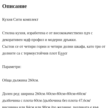
Описание
Кухня Сити комплект
Стилна кухня, изработена е от висококачествено пдч с
декоративен мдф профил и модерни дръжки.
Състои се от четири горни и четири долни шкафа, като три от
долните са с термоустойчив плот Egger
Параметри:
Обща дължина 260см.
Долен ред: ширина 260см /40см+80см+80см+60см/
дълбочина с плота 60см /дълбочина без плота 47,6см/
височина или 84см или 90см /по желание, разликата е във