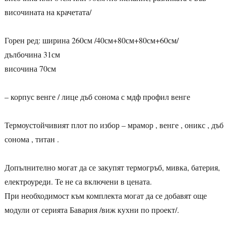
височината на крачетата/
Горен ред: ширина 260см /40см+80см+80см+60см/
дълбочина 31см
височина 70см
– корпус венге / лице дъб сонома с мдф профил венге
Термоустойчивият плот по избор – мрамор , венге , оникс , дъб
сонома , титан .
Допълнително могат да се закупят термогръб, мивка, батерия,
електроуреди. Те не са включени в цената.
При необходимост към комплекта могат да се добавят още
модули от серията Бавария /виж кухни по проект/.