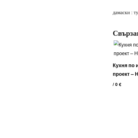
дамаски : т
Свърза
Кухня по
проект – 
/ 0 €