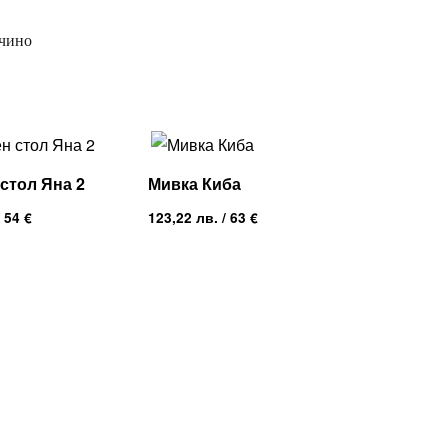
учино
стол Яна 2
Мивка Киба
 54 €
123,22
лв.
/ 63 €