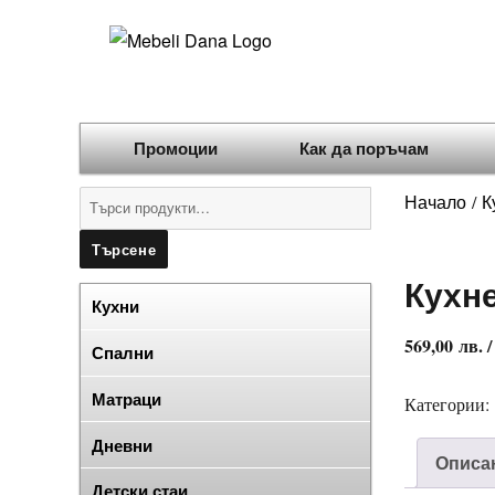
Промоции
Как да поръчам
Търсене
Начало
К
/
за:
Търсене
Кухне
Кухни
569,00
лв.
/
Спални
Матраци
Категории:
Дневни
Описа
Детски стаи