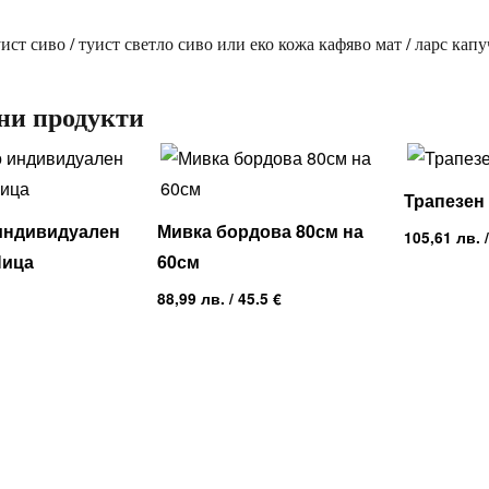
уист сиво / туист светло сиво или еко кожа кафяво мат / ларс кап
ни продукти
Трапезен 
 индивидуален
Мивка бордова 80см на
105,61
лв.
/
Ница
60см
88,99
лв.
/ 45.5 €