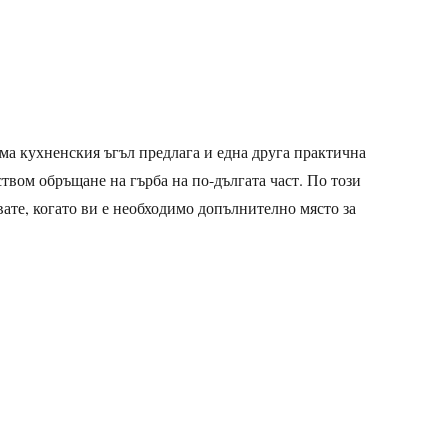
ма кухненския ъгъл предлага и една друга практична
твом обръщане на гърба на по-дългата част. По този
вате, когато ви е необходимо допълнително място за