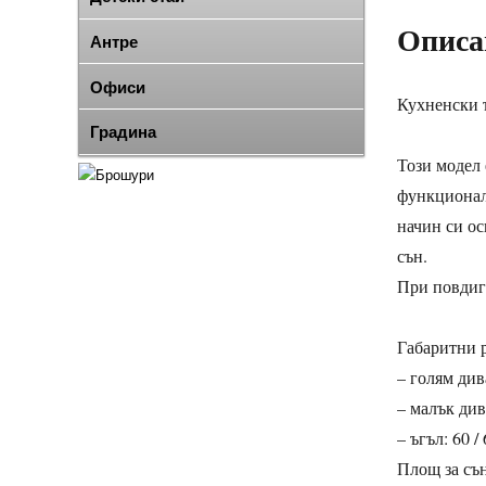
Описа
Антре
Офиси
Кухненски 
Градина
Този модел 
функционалн
начин си ос
сън.
При повдига
Габаритни 
– голям дива
– малък дива
– ъгъл: 60 / 
Площ за сън