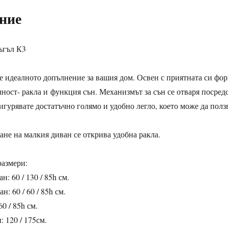
ние
ъгъл К3
е идеалното допълнение за вашия дом. Освен с приятната си фор
ост- ракла и функция сън. Механизмът за сън се отваря посредс
игурявате достатъчно голямо и удобно легло, което може да полз
не на малкия диван се открива удобна ракла.
размери:
н: 60 / 130 / 85h см.
н: 60 / 60 / 85h см.
60 / 85h см.
: 120 / 175см.