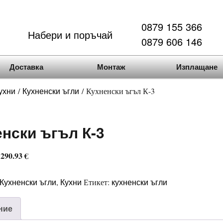
0879 155 366
Набери и поръчай
0879 606 146
Доставка
Монтаж
Изплащане
ухни
Кухненски ъгли
/
/ Кухненски ъгъл К-3
нски ъгъл К-3
 290.93 €
Кухненски ъгли
Кухни
кухненски ъгли
,
Етикет:
ние