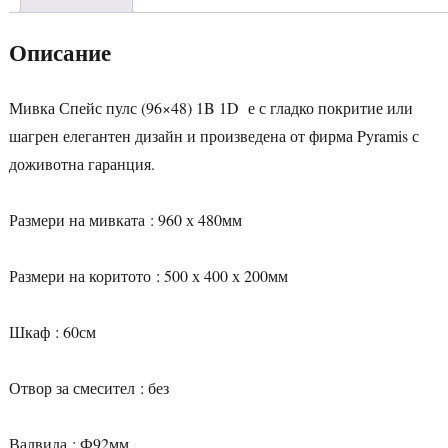
Описание
Мивка Спейс пулс (96×48) 1B 1D е с гладко покритие или
шагрен елегантен дизайн и произведена от фирма Pyramis с
доживотна гаранция.
Размери на мивката : 960 х 480мм
Размери на коритото : 500 х 400 х 200мм
Шкаф : 60см
Отвор за смесител : без
Валвида : Ф92мм