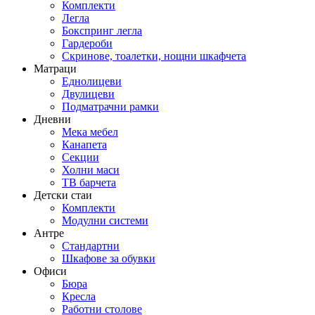
Комплекти
Легла
Бокспринг легла
Гардероби
Скринове, тоалетки, нощни шкафчета
Матраци
Еднолицеви
Двулицеви
Подматрачни рамки
Дневни
Мека мебел
Канапета
Секции
Холни маси
ТВ барчета
Детски стаи
Комплекти
Модулни системи
Антре
Стандартни
Шкафове за обувки
Офиси
Бюра
Кресла
Работни столове