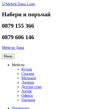
Напред
към
съдържанието
Набери и поръчай
0879 155 366
0879 606 146
Мебели Дана
Меню
Мебели
Кухни
Спални
Матраци
Дневни
Детски стаи
Антре
Офиси
Градина
Промоции