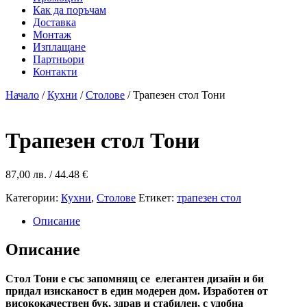
Как да поръчам
Доставка
Монтаж
Изплащане
Партньори
Контакти
Начало
/
Кухни
/
Столове
/ Трапезен стол Тони
Трапезен стол Тони
87,00
лв.
/ 44.48 €
Категории:
Кухни
,
Столове
Етикет:
трапезен стол
Описание
Описание
Стол Тони е със запомнящ се елегантен дизайн и би
придал изисканост в един модерен дом. Изработен от
висококачествен бук, здрав и стабилен, с удобна