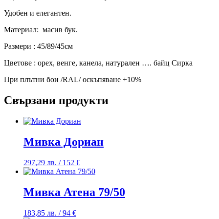
Удобен и елегантен.
Материал: масив бук.
Размери
: 45/89/45см
Цветове : орех, венге, канела, натурален …. байц Сирка
При плътни бои /RAL/ оскъпяване +10%
Свързани продукти
Мивка Дориан
297,29
лв.
/ 152 €
Мивка Атена 79/50
183,85
лв.
/ 94 €