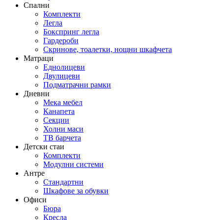
Спални
Комплекти
Легла
Бокспринг легла
Гардероби
Скринове, тоалетки, нощни шкафчета
Матраци
Еднолицеви
Двулицеви
Подматрачни рамки
Дневни
Мека мебел
Канапета
Секции
Холни маси
ТВ барчета
Детски стаи
Комплекти
Модулни системи
Антре
Стандартни
Шкафове за обувки
Офиси
Бюра
Кресла