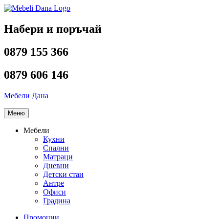
Напред
към
съдържанието
Набери и поръчай
0879 155 366
0879 606 146
Мебели Дана
Меню
Мебели
Кухни
Спални
Матраци
Дневни
Детски стаи
Антре
Офиси
Градина
Промоции