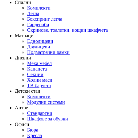
Спални
Комплекти
Легла
Бокспринг легла
Гардероби
Скринове, тоалетки, нощни шкафчета
Матраци
Еднолицеви
Двулицеви
Подматрачни рамки
Дневни
Мека мебел
Канапета
Секции
Холни маси
ТВ барчета
Детски стаи
Комплекти
Модулни системи
Антре
Стандартни
Шкафове за обувки
Офиси
Бюра
Кресла