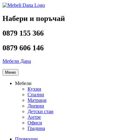
Напред
към
съдържанието
Набери и поръчай
0879 155 366
0879 606 146
Мебели Дана
Меню
Мебели
Кухни
Спални
Матраци
Дневни
Детски стаи
Антре
Офиси
Градина
Промоции