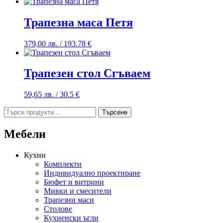
Трапезна маса Петя
379,00
лв.
/ 193.78 €
Трапезен стол Сгъваем
59,65
лв.
/ 30.5 €
Търсене
Търсене
за:
Мебели
Кухни
Комплекти
Индивидуално проектиране
Бюфет и витрини
Мивки и смесители
Трапезни маси
Столове
Кухненски ъгли