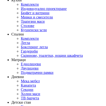
Кухни
Комплекти
Индивидуално проектиране
Бюфет и витрини
Мивки и смесители
Трапезни маси
Столове
Кухненски ъгли
Спални
Комплекти
Легла
Бокспринг легла
Гардероби
Скринове, тоалетки, нощни шкафчета
Матраци
Еднолицеви
Двулицеви
Подматрачни рамки
Дневни
Мека мебел
Канапета
Секции
Холни маси
ТВ барчета
Детски стаи