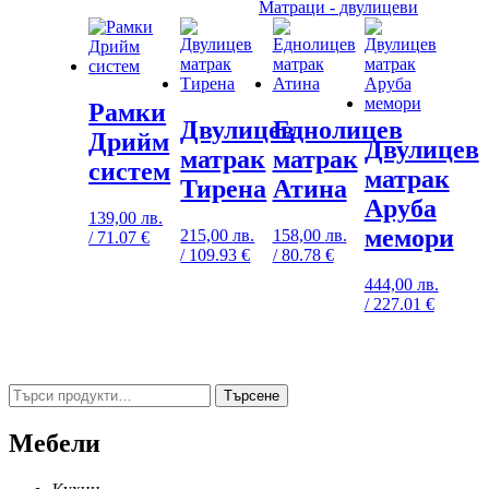
Матраци - двулицеви
Рамки
Двулицев
Еднолицев
Дрийм
Двулицев
матрак
матрак
систем
матрак
Тирена
Атина
Аруба
139,00
лв.
мемори
215,00
лв.
158,00
лв.
/ 71.07 €
/ 109.93 €
/ 80.78 €
444,00
лв.
/ 227.01 €
Търсене
Търсене
за:
Мебели