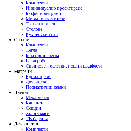
Комплекти
Индивидуално проектиране
Бюфет и витрини
Мивки и смесители
Трапезни маси
Столове
Кухненски ъгли
Спални
Комплекти
Легла
Бокспринг легла
Гардероби
Скринове, тоалетки, нощни шкафчета
Матраци
Еднолицеви
Двулицеви
Подматрачни рамки
Дневни
Мека мебел
Канапета
Секции
Холни маси
ТВ барчета
Детски стаи
Комплекти