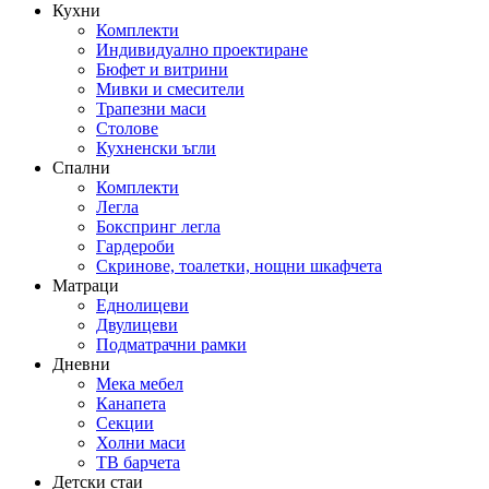
Кухни
Комплекти
Индивидуално проектиране
Бюфет и витрини
Мивки и смесители
Трапезни маси
Столове
Кухненски ъгли
Спални
Комплекти
Легла
Бокспринг легла
Гардероби
Скринове, тоалетки, нощни шкафчета
Матраци
Еднолицеви
Двулицеви
Подматрачни рамки
Дневни
Мека мебел
Канапета
Секции
Холни маси
ТВ барчета
Детски стаи