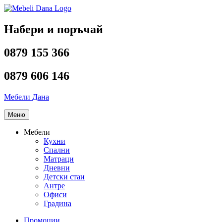
Напред
към
съдържанието
Набери и поръчай
0879 155 366
0879 606 146
Мебели Дана
Меню
Мебели
Кухни
Спални
Матраци
Дневни
Детски стаи
Антре
Офиси
Градина
Промоции