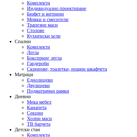
Комплекти
Индивидуално проектиране
Бюфет и витрини
Мивки и смесители
Трапезни маси
Столове
Кухненски ъгли
Спални
Комплекти
Легла
Бокспринг легла
Гардероби
Скринове, тоалетки, нощни шкафчета
Матраци
Еднолицеви
Двулицеви
Подматрачни рамки
Дневни
Мека мебел
Канапета
Секции
Холни маси
ТВ барчета
Детски стаи
Комплекти