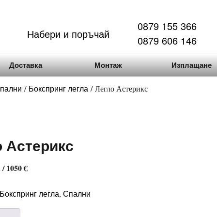
0879 155 366
Набери и поръчай
0879 606 146
Доставка
Монтаж
Изплащане
пални
Бокспринг легла
/
/ Легло Астерикс
о Астерикс
.
/ 1050 €
Бокспринг легла
Спални
,