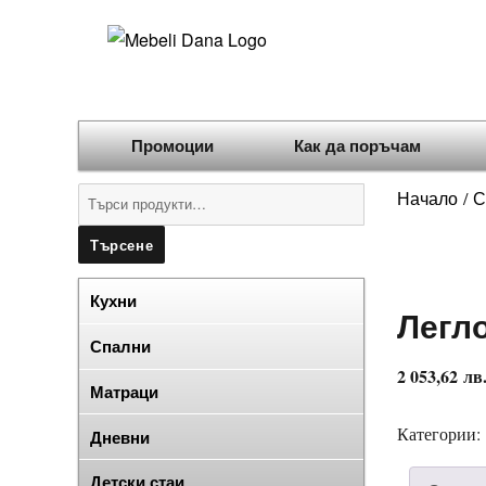
Промоции
Как да поръчам
Търсене
Начало
С
/
за:
Търсене
Кухни
Легл
Спални
2 053,62
лв
Матраци
Категории:
Дневни
Детски стаи