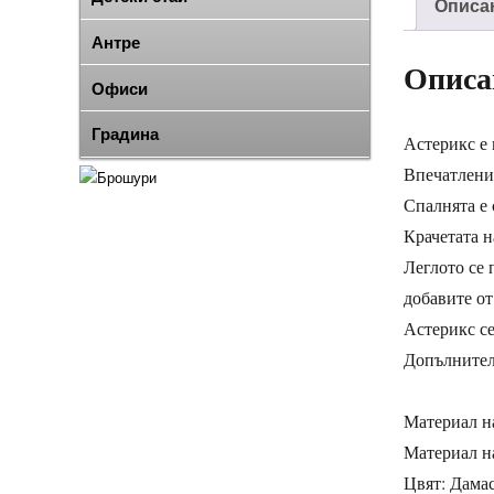
Описа
Антре
Описа
Офиси
Градина
Астерикс е 
Впечатление
Спалнята е 
Крачетата н
Леглото се 
добавите от
Астерикс се
Допълнителн
Материал н
Материал н
Цвят: Дамас