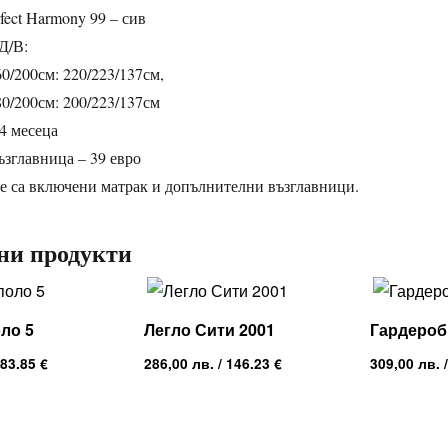
fect Harmony 99 – сив
Д/В:
60/200см: 220/223/137см,
80/200см: 200/223/137см
4 месеца
ъзглавница – 39 евро
не са включени матрак и допълнителни възглавници.
ни продукти
ло 5
Легло Сити 2001
Гардероб
 83.85 €
286,00
лв.
/ 146.23 €
309,00
лв.
/