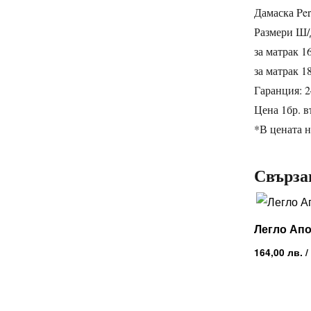
Дамаска Per
Размери Ш/
за матрак 1
за матрак 1
Гаранция: 2
Цена 1бр. в
*В цената 
Свърза
Легло Апо
164,00
лв.
/