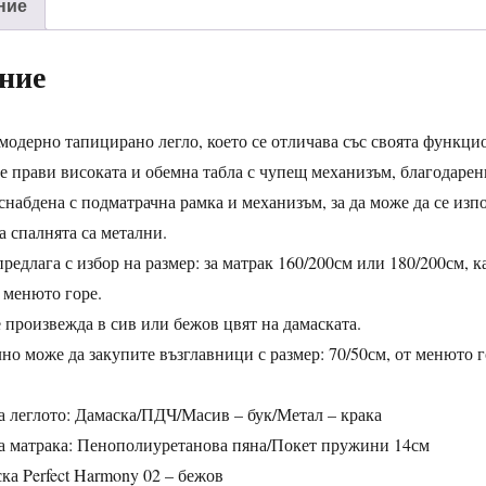
ние
ние
модерно тапицирано легло, което се отличава със своята функци
 прави високата и обемна табла с чупещ механизъм, благодарени
снабдена с подматрачна рамка и механизъм, за да може да се из
а спалнята са метални.
предлага с избор на размер: за матрак 160/200см или 180/200см, к
 менюто горе.
 произвежда в сив или бежов цвят на дамаската.
о може да закупите възглавници с размер: 70/50см, от менюто г
а леглото: Дамаска/ПДЧ/Масив – бук/Метал – крака
а матрака: Пенополиуретанова пяна/Покет пружини 14см
ка Perfect Harmony 02 – бежов