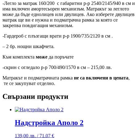
-Легло за матрак 160/200 с габаритни р-р 2540/2145/940 в см и
има включен амортесьорен механизъм. Матракът за леглото
може да бъде еднолицев или двулицев. Ако изберете двулицев
матрак ще ви е нужна и подматрачна рамка за която се
закрепва повдигащия механизъм.
-Гардероб с плъзгащи врати р-р 1900/735/2120 в см .
– 2 бр. нощни шкафчета.
Към комплекта
може
да поръчате
-скрин с огледало р-р 700/490/1570 в см – 215,00 лв.
Матракът и подматрачната рамка
не са включени в цената
,
те се закупуват отделно.
Свързани продукти
Надстройка Аполо 2
139,00
лв.
/ 71.07 €