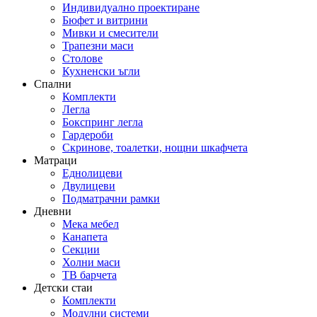
Индивидуално проектиране
Бюфет и витрини
Мивки и смесители
Трапезни маси
Столове
Кухненски ъгли
Спални
Комплекти
Легла
Бокспринг легла
Гардероби
Скринове, тоалетки, нощни шкафчета
Матраци
Еднолицеви
Двулицеви
Подматрачни рамки
Дневни
Мека мебел
Канапета
Секции
Холни маси
ТВ барчета
Детски стаи
Комплекти
Модулни системи