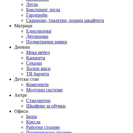
Легла
Бокспринг легла
Гардероби
Скринове, тоалетки, нощни шкафчета
Матраци
Еднолицеви
Двулицеви
Подматрачни рамки
Дневни
Мека мебел
Канапета
Секции
Холни маси
ТВ барчета
Детски стаи
Комплекти
Модулни системи
Антре
Стандартни
Шкафове за обувки
Офиси
Бюра
Кресла
Работни столове
Посетителски столове