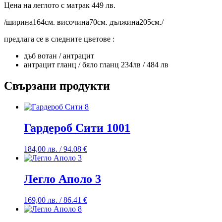
Цена на леглото с матрак 449 лв.
/ширина164см. височина70см. дължина205см./
предлага се в следните цветове :
дъб вотан / антрацит
антрацит гланц / бяло гланц 234лв / 484 лв
Свързани продукти
Гардероб Сити 1001
184,00
лв.
/ 94.08 €
Легло Аполо 3
169,00
лв.
/ 86.41 €