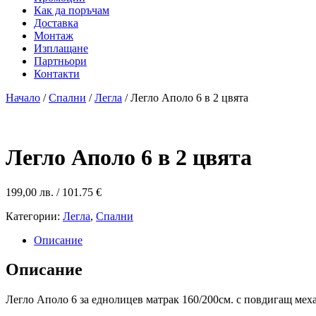
Как да поръчам
Доставка
Монтаж
Изплащане
Партньори
Контакти
Начало
/
Спални
/
Легла
/ Легло Аполо 6 в 2 цвята
Легло Аполо 6 в 2 цвята
199,00
лв.
/ 101.75 €
Категории:
Легла
,
Спални
Описание
Описание
Легло Аполо 6 за еднолицев матрак 160/200см. с повдигащ мех