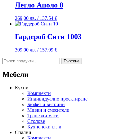
Легло Аполо 8
269,00
лв.
/ 137.54 €
Гардероб Сити 1003
309,00
лв.
/ 157.99 €
Търсене
Търсене
за:
Мебели
Кухни
Комплекти
Индивидуално проектиране
Бюфет и витрини
Мивки и смесители
Трапезни маси
Столове
Кухненски ъгли
Спални
Комплекти