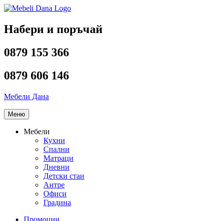
Напред
към
съдържанието
Набери и поръчай
0879 155 366
0879 606 146
Мебели Дана
Меню
Мебели
Кухни
Спални
Матраци
Дневни
Детски стаи
Антре
Офиси
Градина
Промоции