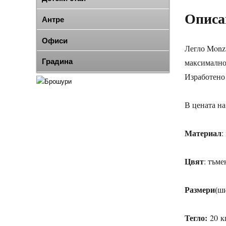
Описа
Антре
Офиси
Легло Monza
Градина
максимално
Изработено 
В цената на
Материал
:
Цвят
: тъме
Размери(
ши
Тегло:
20 к