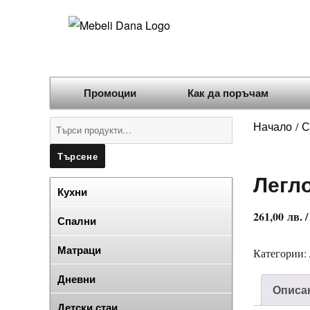
Промоции
Как да поръчам
Търсене
Начало
С
/
за:
Търсене
Легл
Кухни
261,00
лв.
/
Спални
Матраци
Категории:
Дневни
Описа
Детски стаи