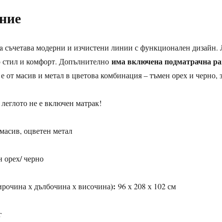
ние
 съчетава модерни и изчистени линии с функционален дизайн. Лег
има включена подматрачна р
 стил и комфорт. Допълнително
е от масив и метал в цветова комбинация – тъмен орех и черно, 
 леглото не е включен матрак!
 масив, оцветен метал
н орех/ черно
):
рочина х дълбочина х височина
96 х 208 х 102 см
г