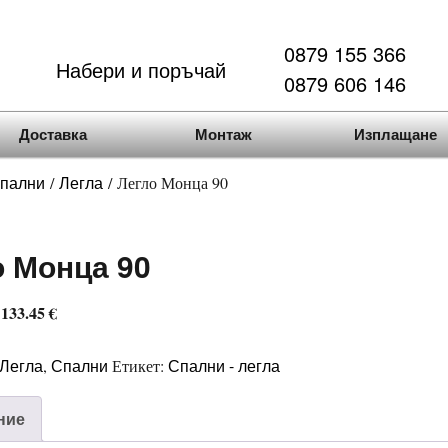
0879 155 366
Набери и поръчай
0879 606 146
Доставка
Монтаж
Изплащане
пални
Легла
/
/ Легло Монца 90
о Монца 90
 133.45 €
Легла
Спални
Спални - легла
,
Етикет:
ние