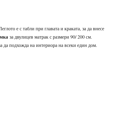
лото е с табли при главата и краката, за да внесе
амка
за двулицев матрак с размери 90/ 200 см.
за да подхожда на интериора на всеки един дом.