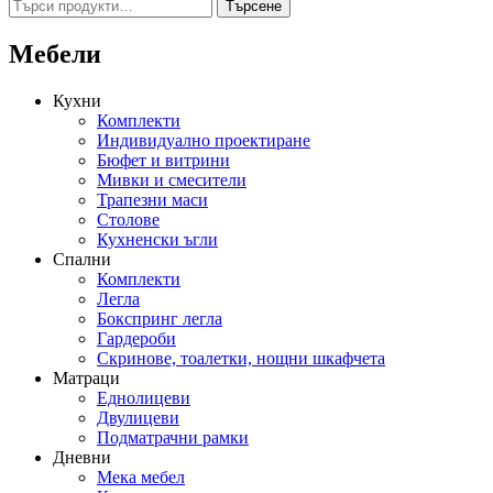
Търсене
Търсене
за:
Мебели
Кухни
Комплекти
Индивидуално проектиране
Бюфет и витрини
Мивки и смесители
Трапезни маси
Столове
Кухненски ъгли
Спални
Комплекти
Легла
Бокспринг легла
Гардероби
Скринове, тоалетки, нощни шкафчета
Матраци
Еднолицеви
Двулицеви
Подматрачни рамки
Дневни
Мека мебел