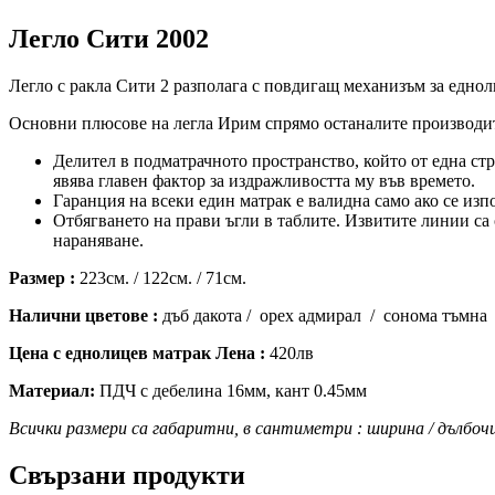
Легло Сити 2002
Легло с ракла Сити 2 разполага с повдигащ механизъм за еднол
Основни плюсове на легла Ирим спрямо останалите производит
Делител в подматрачното пространство, който от една стра
явява главен фактор за издражливостта му във времето.
Гаранция на всеки един матрак е валидна само ако се изпо
Отбягването на прави ъгли в таблите. Извитите линии са о
нараняване.
Размер :
223см. / 122см. / 71см.
Налични цветове :
дъб дакота / орех адмирал / сонома тъмна 
Цена с еднолицев матрак Лена :
420лв
Материал:
ПДЧ с дебелина 16мм, кант 0.45мм
Всички размери са габаритни, в сантиметри : ширина / дълбочи
Свързани продукти