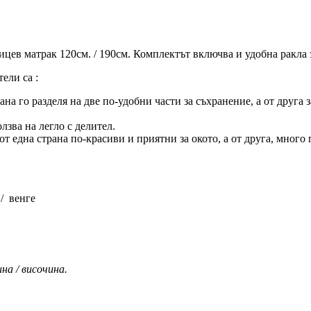
ицев матрак 120см. / 190см. Комплектът включва и удобна ракла 
ели са :
на го разделя на две по-удобни части за съхранение, а от друга 
лзва на легло с делител.
т една страна по-красиви и приятни за окото, а от друга, много
/ венге
на / височина.