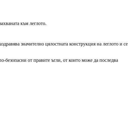
захваната към леглото.
заздравява значително цялостната конструкция на леглото и се
 по-безопасни от правите ъгли, от които може да последва