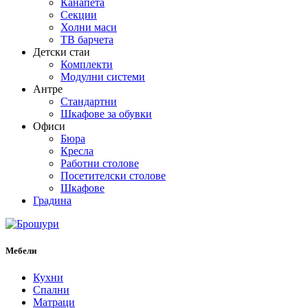
Канапета
Секции
Холни маси
ТВ барчета
Детски стаи
Комплекти
Модулни системи
Антре
Стандартни
Шкафове за обувки
Офиси
Бюра
Кресла
Работни столове
Посетителски столове
Шкафове
Градина
Мебели
Кухни
Спални
Матраци