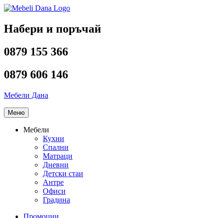
Напред
към
съдържанието
Набери и поръчай
0879 155 366
0879 606 146
Мебели Дана
Меню
Мебели
Кухни
Спални
Матраци
Дневни
Детски стаи
Антре
Офиси
Градина
Промоции