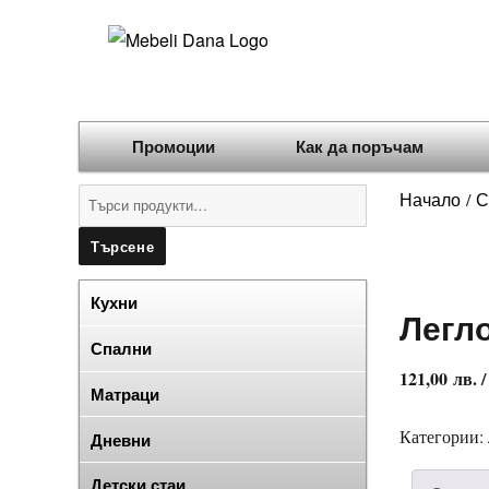
Промоции
Как да поръчам
Търсене
Начало
С
/
за:
Търсене
Кухни
Легло
Спални
121,00
лв.
/
Матраци
Категории:
Дневни
Детски стаи