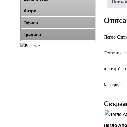
Описа
Антре
Описа
Офиси
Градина
Легло
Сит
Леглото е с
цвят дъб гр
Материал –
Свърза
Легло Апо