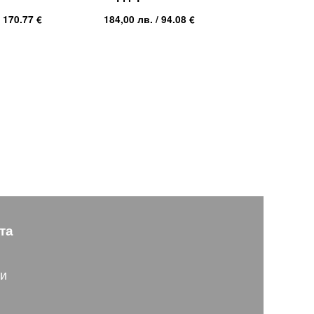
 170.77 €
184,00
лв.
/ 94.08 €
та
ти