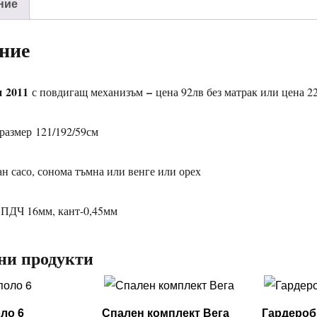
ние
ние
и
2011
–
с повдигащ механизъм
цена 92лв без матрак или цена 2
 размер 121/192/59см
ан сасо, сонома тъмна или венге или орех
 ПДЧ 16мм, кант-0,45мм
ни продукти
ло 6
Спален комплект Вега
Гардероб