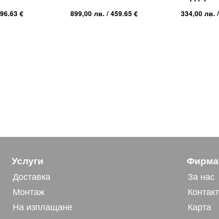
 96.63 €
899,00
лв.
/ 459.65 €
334,00
лв.
/
Услуги
Фирма
Доставка
За нас
Монтаж
Контак
На изплащане
Карта