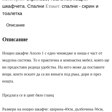
шкафчета
Спални
спални - скрин и
,
Етикет:
тоалетка
Описание
Описание
Нощно шкафче Аполо 1 с едно чекмедже и ниша е част от
модулна система. То е практична и компактна мебел, която ще
ви предостави редица удобства. На него може да поставите
вещи, които искате да са ви винаги под ръка, дори и през
нощта.
Предлага се в цвят бяло гланц
Размери на нощно шкафче: ширина-40см, дълбочина-36см,