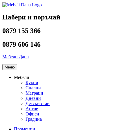
Напред
към
съдържанието
Набери и поръчай
0879 155 366
0879 606 146
Мебели Дана
Меню
Мебели
Кухни
Спални
Матраци
Дневни
Детски стаи
Антре
Офиси
Градина
Промоции