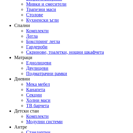
Мивки и смесители
Трапезни маси
Столове
Кухненски ъгли
Спални
Комплекти
Легла
Бокспринг легла
Гардероби
Скринове, тоалетки, нощни шкафчета
Матраци
Еднолицеви
Двулицеви
Подматрачни рамки
Дневни
Мека мебел
Канапета
Секции
Холни маси
ТВ барчета
Детски стаи
Комплекти
Модулни системи
Антре
Стандартни