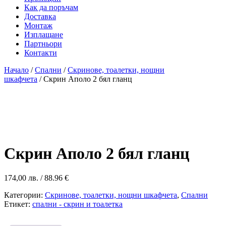
Как да поръчам
Доставка
Монтаж
Изплащане
Партньори
Контакти
Начало
/
Спални
/
Скринове, тоалетки, нощни
шкафчета
/ Скрин Аполо 2 бял гланц
Скрин Аполо 2 бял гланц
174,00
лв.
/ 88.96 €
Категории:
Скринове, тоалетки, нощни шкафчета
,
Спални
Етикет:
спални - скрин и тоалетка