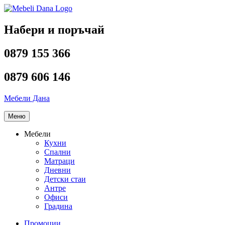
Напред
към
съдържанието
Набери и поръчай
0879 155 366
0879 606 146
Мебели Дана
Меню
Мебели
Кухни
Спални
Матраци
Дневни
Детски стаи
Антре
Офиси
Градина
Промоции