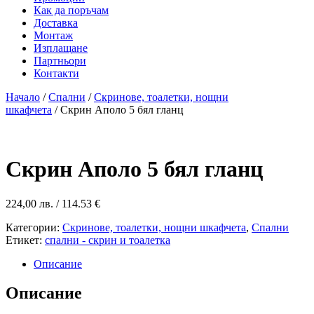
Как да поръчам
Доставка
Монтаж
Изплащане
Партньори
Контакти
Начало
/
Спални
/
Скринове, тоалетки, нощни
шкафчета
/ Скрин Аполо 5 бял гланц
Скрин Аполо 5 бял гланц
224,00
лв.
/ 114.53 €
Категории:
Скринове, тоалетки, нощни шкафчета
,
Спални
Етикет:
спални - скрин и тоалетка
Описание
Описание