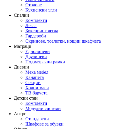
Столове
Кухненски ъгли
Спални
Комплекти
Легла
Бокспринг легла
Гардероби
Скринове, тоалетки, нощни шкафчета
Матраци
Еднолицеви
Двулицеви
Подматрачни рамки
Дневни
Мека мебел
Канапета
Секции
Холни маси
ТВ барчета
Детски стаи
Комплекти
Модулни системи
Антре
Стандартни
Шкафове за обувки