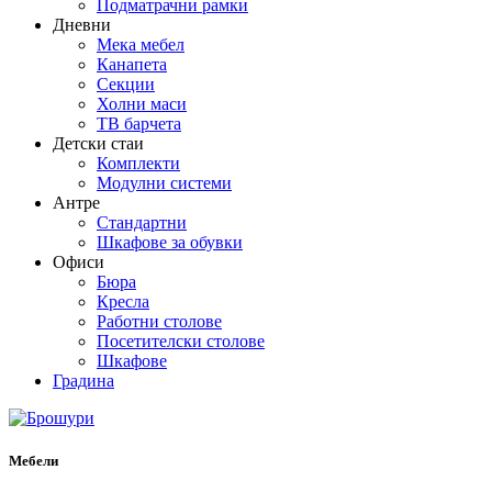
Подматрачни рамки
Дневни
Мека мебел
Канапета
Секции
Холни маси
ТВ барчета
Детски стаи
Комплекти
Модулни системи
Антре
Стандартни
Шкафове за обувки
Офиси
Бюра
Кресла
Работни столове
Посетителски столове
Шкафове
Градина
Мебели