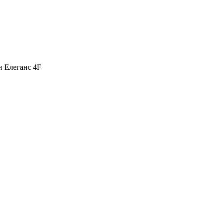
н Елеганс 4F