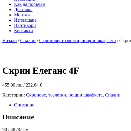
Как да поръчам
Доставка
Монтаж
Изплащане
Партньори
Контакти
Начало
/
Спални
/
Скринове, тоалетки, нощни шкафчета
/ Скри
Скрин Елеганс 4F
455,00
лв.
/ 232.64 €
Категории:
Скринове, тоалетки, нощни шкафчета
,
Спални
Описание
Описание
90 / 48 /87 см.