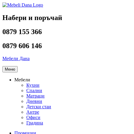
Напред
към
съдържанието
Набери и поръчай
0879 155 366
0879 606 146
Мебели Дана
Меню
Мебели
Кухни
Спални
Матраци
Дневни
Детски стаи
Антре
Офиси
Градина
Промоции