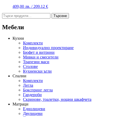
409,00
лв.
/ 209.12 €
Търсене
Търсене
за:
Мебели
Кухни
Комплекти
Индивидуално проектиране
Бюфет и витрини
Мивки и смесители
Трапезни маси
Столове
Кухненски ъгли
Спални
Комплекти
Легла
Бокспринг легла
Гардероби
Скринове, тоалетки, нощни шкафчета
Матраци
Еднолицеви
Двулицеви