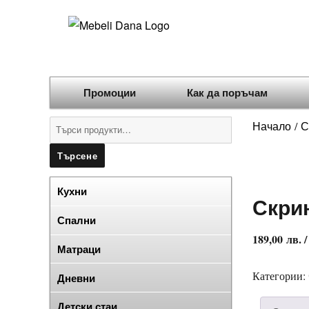
Промоции
Как да поръчам
Търсене
Начало
С
/
за:
Търсене
Кухни
Скри
Спални
189,00
лв.
/
Матраци
Категории:
Дневни
Детски стаи