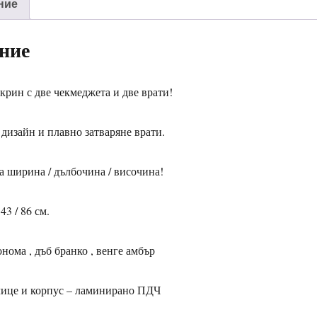
ние
ние
крин с две чекмеджета и две врати!
дизайн и плавно затваряне врати.
а ширина / дълбочина / височина!
 43 / 86 см.
онома , дъб бранко , венге амбър
лице и корпус – ламинирано ПДЧ