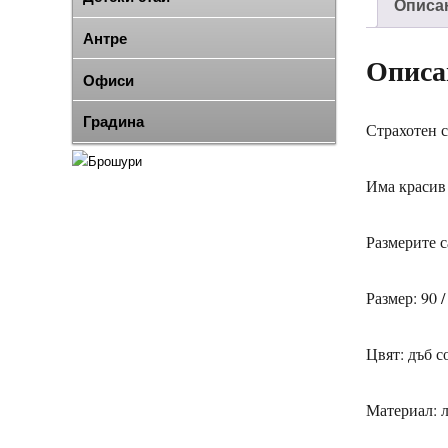
Описа
Антре
Описа
Офиси
Градина
Страхотен с
Има красив 
Размерите с
Размер: 90 /
Цвят: дъб с
Материал: 