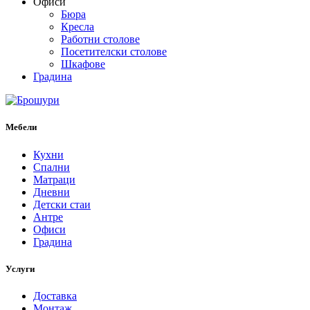
Офиси
Бюра
Кресла
Работни столове
Посетителски столове
Шкафове
Градина
Мебели
Кухни
Спални
Матраци
Дневни
Детски стаи
Антре
Офиси
Градина
Услуги
Доставка
Монтаж