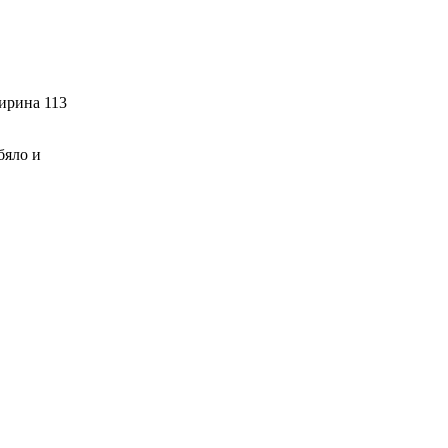
ирина 113
 бяло и