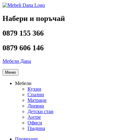
Напред
към
съдържанието
Набери и поръчай
0879 155 366
0879 606 146
Мебели Дана
Меню
Мебели
Кухни
Спални
Матраци
Дневни
Детски стаи
Антре
Офиси
Градина
Промоции