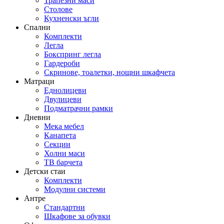
Трапезни маси
Столове
Кухненски ъгли
Спални
Комплекти
Легла
Бокспринг легла
Гардероби
Скринове, тоалетки, нощни шкафчета
Матраци
Еднолицеви
Двулицеви
Подматрачни рамки
Дневни
Мека мебел
Канапета
Секции
Холни маси
ТВ барчета
Детски стаи
Комплекти
Модулни системи
Антре
Стандартни
Шкафове за обувки