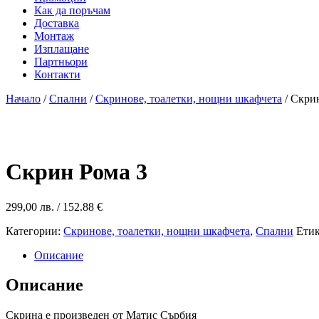
Как да поръчам
Доставка
Монтаж
Изплащане
Партньори
Контакти
Начало
/
Спални
/
Скринове, тоалетки, нощни шкафчета
/ Скри
Скрин Рома 3
299,00
лв.
/ 152.88 €
Категории:
Скринове, тоалетки, нощни шкафчета
,
Спални
Етик
Описание
Описание
Скрина е произведен от Матис Сърбия