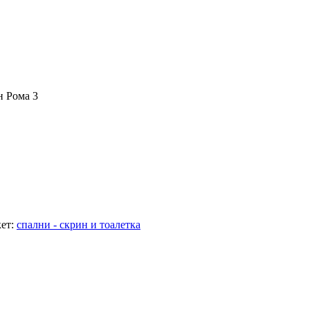
н Рома 3
ет:
спални - скрин и тоалетка