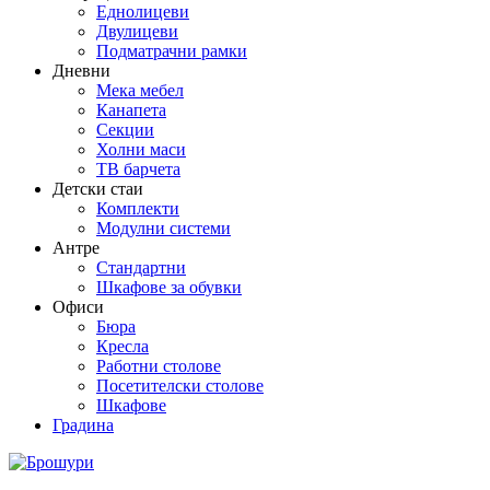
Еднолицеви
Двулицеви
Подматрачни рамки
Дневни
Мека мебел
Канапета
Секции
Холни маси
ТВ барчета
Детски стаи
Комплекти
Модулни системи
Антре
Стандартни
Шкафове за обувки
Офиси
Бюра
Кресла
Работни столове
Посетителски столове
Шкафове
Градина