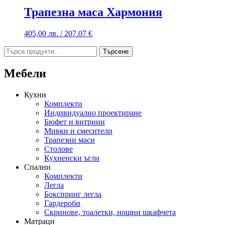
Трапезна маса Хармония
405,00
лв.
/ 207.07 €
Търсене
Търсене
за:
Мебели
Кухни
Комплекти
Индивидуално проектиране
Бюфет и витрини
Мивки и смесители
Трапезни маси
Столове
Кухненски ъгли
Спални
Комплекти
Легла
Бокспринг легла
Гардероби
Скринове, тоалетки, нощни шкафчета
Матраци