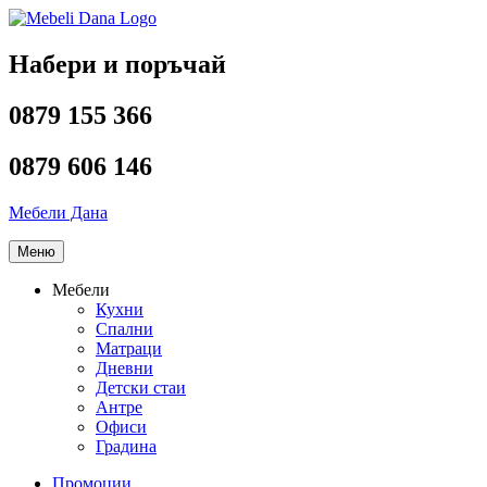
Напред
към
съдържанието
Набери и поръчай
0879 155 366
0879 606 146
Мебели Дана
Меню
Мебели
Кухни
Спални
Матраци
Дневни
Детски стаи
Антре
Офиси
Градина
Промоции